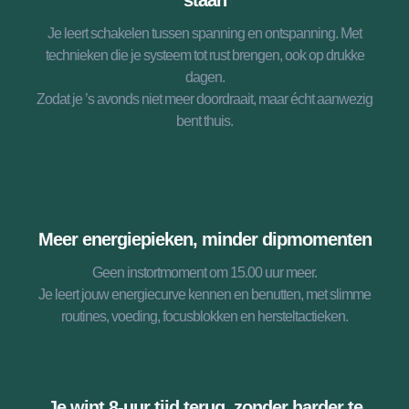
staan
Je leert schakelen tussen spanning en ontspanning. Met
technieken die je systeem tot rust brengen, ook op drukke
dagen.
Zodat je ’s avonds niet meer doordraait, maar écht aanwezig
bent thuis.
Meer energiepieken, minder dipmomenten
Geen instortmoment om 15.00 uur meer.
Je leert jouw energiecurve kennen en benutten, met slimme
routines, voeding, focusblokken en hersteltactieken.
Je wint 8-uur tijd terug, zonder harder te